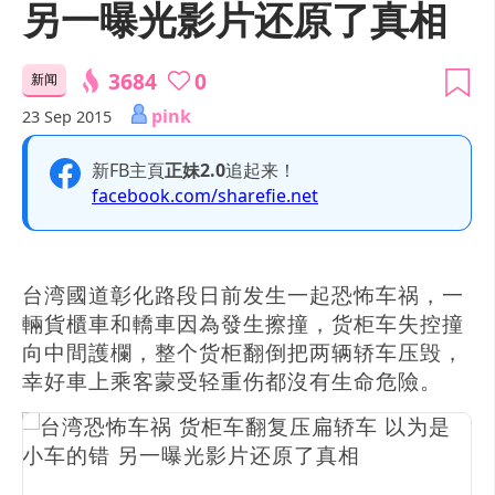
另一曝光影片还原了真相
3684
0
新闻
pink
23 Sep 2015
新FB主頁
正妹2.0
追起来！
facebook.com/sharefie.net
台湾國道彰化路段日前发生一起恐怖车祸，一
輛貨櫃車和轎車因為發生擦撞，货柜车失控撞
向中間護欄，整个货柜翻倒把两辆轿车压毁，
幸好車上乘客蒙受轻重伤都沒有生命危險。