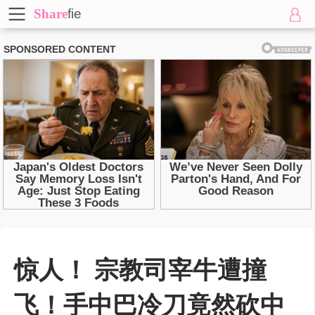
Share
fie
惊人！ 宗教司宰牛遭撞
飞！手中巴冷刀竟然砍中