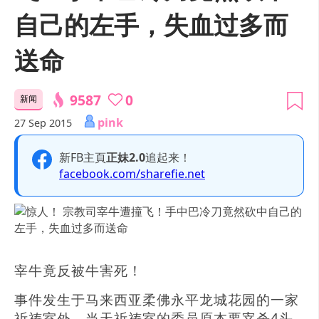
自己的左手，失血过多而
送命
9587
0
新闻
pink
27 Sep 2015
新FB主頁
正妹2.0
追起来！
facebook.com/sharefie.net
宰牛竟反被牛害死！
事件发生于马来西亚柔佛永平龙城花园的一家
祈祷室外，当天祈祷室的委员原本要宰杀4头