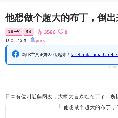
他想做个超大的布丁，倒出
3586
0
每日一笑
美食
pink
13 Oct 2015
新FB主頁
正妹2.0
追起来！
facebook.com/sharefie
广告
日本有位叫近藤网友，大概太喜欢吃布丁了，所