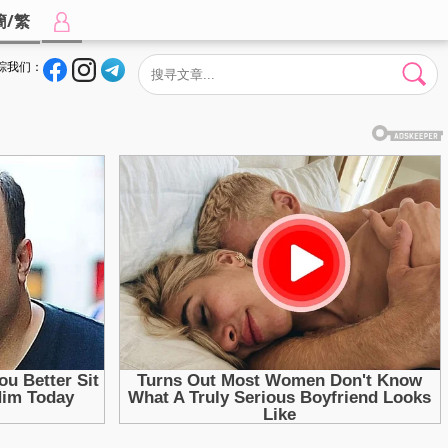
簡/繁
踪我们：