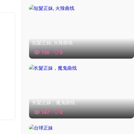
短髮正妹, 火辣曲线
150
0
长髮正妹，魔鬼曲线
147
0