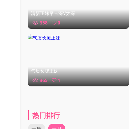
清新正妹吊带深V太深
358
0
气质长腿正妹
365
1
热门排行
一周
一月