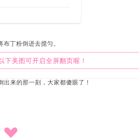
将布丁粉倒进去搅匀。
以下美图可开启全屏翻页喔！