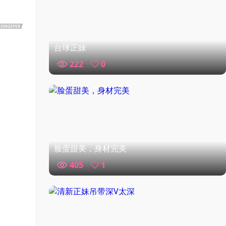
台球正妹
222
0
脸蛋甜美，身材完美
405
1