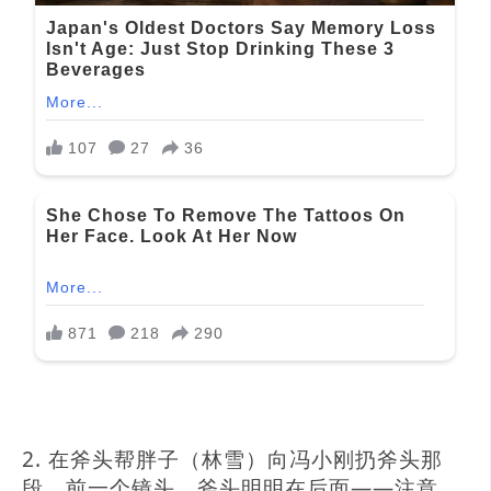
2. 在斧头帮胖子（林雪）向冯小刚扔斧头那
段，前一个镜头，斧头明明在后面——注意，