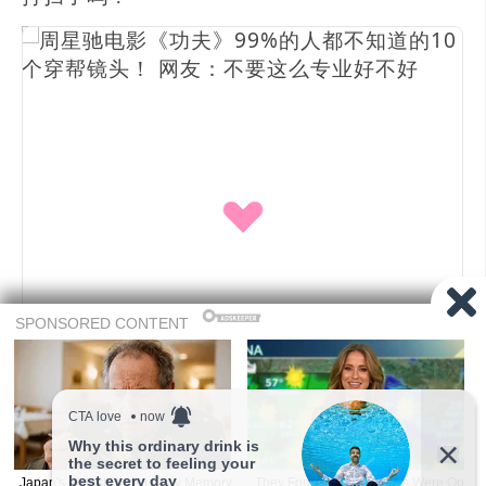
10. 最后，斧头帮小弟围攻猪笼城寨，画面右