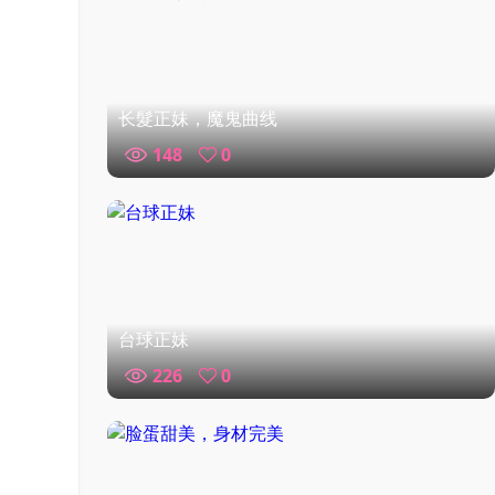
长髮正妹，魔鬼曲线
148
0
台球正妹
226
0