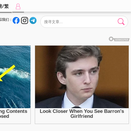
簡/繁
踪我们：