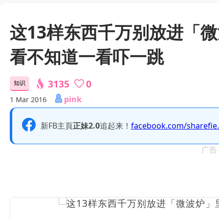
这13样东西千万别放进「
看不知道一看吓一跳
3135
0
知识
pink
1 Mar 2016
新FB主頁
正妹2.0
追起来！
facebook.com/sharefie
广告