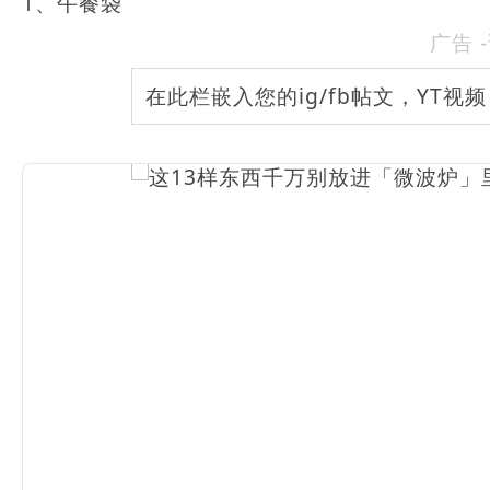
1、午餐袋
广告 
在此栏嵌入您的ig/fb帖文，YT视