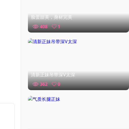
脸蛋甜美，身材完美
408
1
清新正妹吊带深V太深
362
0