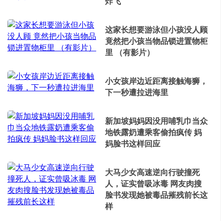
炸飞
这家长想要游泳但小孩没人顾
竟然把小孩当物品锁进置物柜
里 （有影片）
小女孩岸边近距离接触海狮，
下一秒遭拉进海里
新加坡妈妈因没用哺乳巾当众
地铁露奶遭乘客偷拍疯传 妈
妈脸书这样回应
大马少女高速逆向行驶撞死
人，证实曾吸冰毒 网友肉搜
脸书发现她被毒品摧残前长这
样