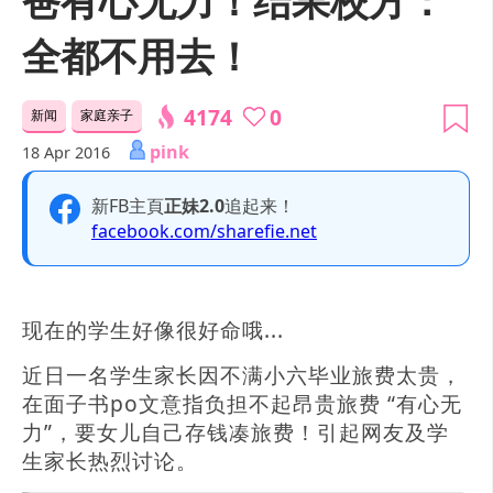
全都不用去！
4174
0
新闻
家庭亲子
pink
18 Apr 2016
新FB主頁
正妹2.0
追起来！
facebook.com/sharefie.net
现在的学生好像很好命哦...
近日一名学生家长因不满小六毕业旅费太贵，
在面子书po文意指负担不起昂贵旅费 “有心无
力”，要女儿自己存钱凑旅费！引起网友及学
生家长热烈讨论。