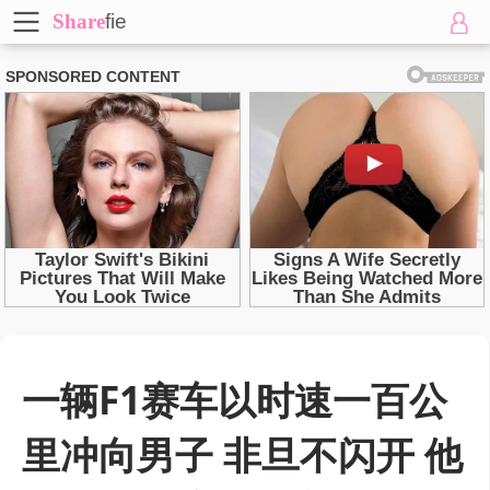
Share
fie
一辆F1赛车以时速一百公
里冲向男子 非旦不闪开 他