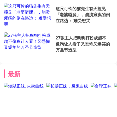
这只可怜的猫先生有天撞见
「老婆噼腿」，崩溃瘫痪的倒
在路边： 难受想哭
27张主人把狗狗打扮成超不
像狗让人看了又恐怖又爆笑的
万圣节造型
最新