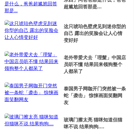
超尴尬回答那是...
这只琥珀色壁虎见到迷你型的
自己 露出的笑脸会让人心情
变好好
老外带爱犬去「理髮」中国店
员听不懂 结果回来领狗整个
人都呆了
泰国男子网咖开门突然被一条
蛇「袭击」 惊悚画面笑翻网
友
玻璃门擦太亮 猫咪知道但猫
咪不说 结果狗狗....