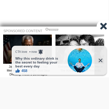
FB ：
Elecher 一粒车
喜欢的话,访客也能点爱心喔！
15
喜欢
收藏
温馨提示：往下滑还有更多精选随机正妹，会
让人一直看不停！