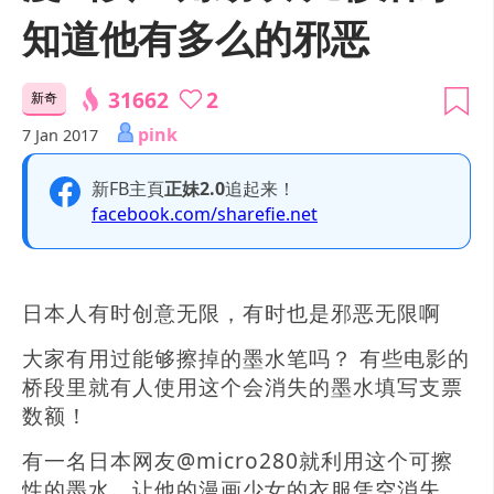
知道他有多么的邪恶
31662
2
新奇
pink
7 Jan 2017
新FB主頁
正妹2.0
追起来！
facebook.com/sharefie.net
日本人有时创意无限，有时也是邪恶无限啊
大家有用过能够擦掉的墨水笔吗？ 有些电影的
桥段里就有人使用这个会消失的墨水填写支票
数额！
有一名日本网友@micro280就利用这个可擦
性的墨水，让他的漫画少女的衣服凭空消失，