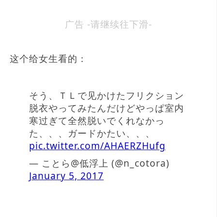
广告 -请继续往下滑-
这个给女生看的：
そう、ＴＬで见かけたフリクション
脱衣やってみたんだけどやっぱ室内
寒过ぎて全然脱いでくれなかっ
た、、、ガードかたい、、、
pic.twitter.com/AHAERZHufg
— ことら@低浮上 (@n_cotora)
January 5, 2017