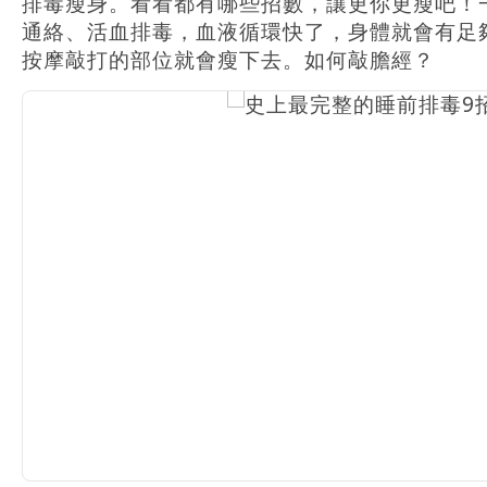
排毒瘦身。看看都有哪些招數，讓更你更瘦吧！
通絡、活血排毒，血液循環快了，身體就會有足
按摩敲打的部位就會瘦下去。如何敲膽經？