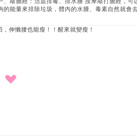
一、敲膽經：活血排毒、排水腫 按摩敲打膽經，可
夠的能量來排除垃圾，體內的水腫、毒素自然就會