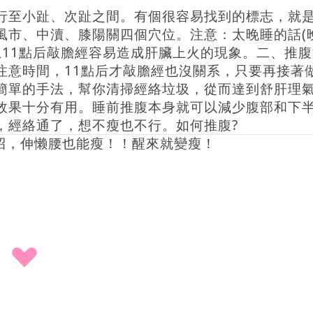
行至小趾、次趾之間。有個很容易找到的標志，就
風市、中瀆、膝陽關四個穴位。注意：太晚睡的話(
上11點后敲膽經容易造成肝臟上火的現象。二、推腹
注意時間，11點后才敲膽經也沒關系，只要再接著
簡單的手法，幫你清掃經絡垃圾，從而達到舒肝理
效果十分有用。睡前推腹本身就可以減少腹部和下
，經絡通了，想不瘦也不行。如何推腹?