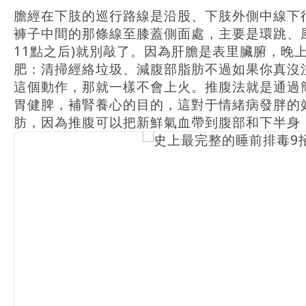
膽經在下肢的巡行路線是沿股、下肢外側中線下
褲子中間的那條線至膝蓋側面處，主要是環跳、
11點之后)就別敲了。因為肝膽是表里臟腑，晚
肥：清掃經絡垃圾、減腹部脂肪不過如果你真沒
這個動作，那就一樣不會上火。推腹法就是通過
胃健脾，補腎養心的目的，這對于情緒病發胖的
肪，因為推腹可以把新鮮氣血帶到腹部和下半身