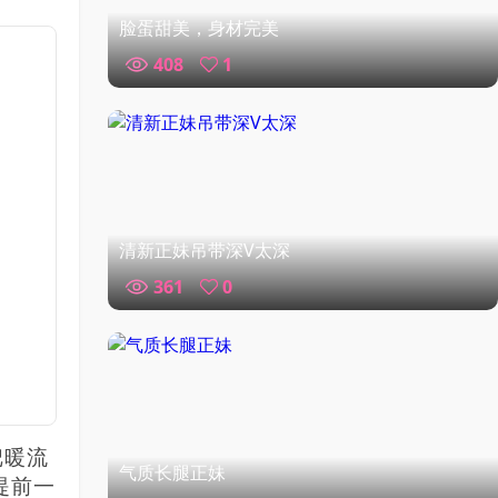
脸蛋甜美，身材完美
408
1
清新正妹吊带深V太深
361
0
把暖流
气质长腿正妹
提前一