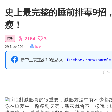
史上最完整的睡前排毒9招
瘦！
2164
3
健康
luv
29 Nov 2014
新FB主頁
正妹2.0
追起来！
facebook.com/sharefie
广告
睡眠對減肥真的很重要，減肥方法中有不少都
你在睡夢中一路瘦到天亮，醒來就會不一樣哦！