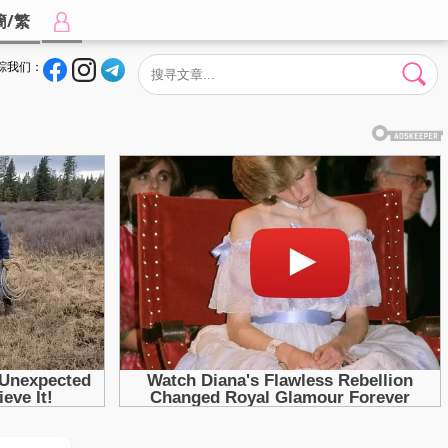
簡/繁
踪我们：