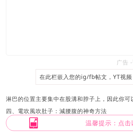
广告 
在此栏嵌入您的ig/fb帖文，YT视
淋巴的位置主要集中在股溝和脖子上，因此你可以
四、電吹風吹肚子：減腰腹的神奇方法
温馨提示：点击