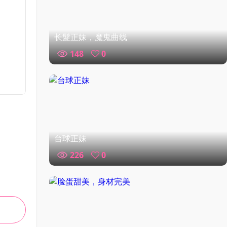
长髮正妹，魔鬼曲线
148
0
台球正妹
226
0