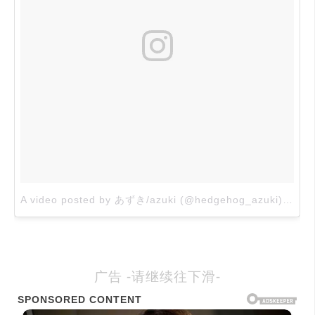
A video posted by あずき/azuki (@hedgehog_azuki)
on
Au
广告 -请继续往下滑-