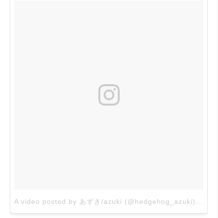
A video posted by あずき/azuki (@hedgehog_azuki)
on
Se