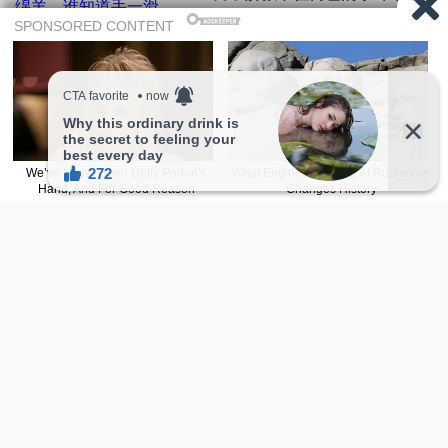
谁知道手一滑...
这只狗狗有「人脸」，眼睛嘴
唇很像人
帅哥上传狗狗模仿自己的照
片，意外掀起动物神模仿萌翻
网友
超厉害狗狗回家懂得自己开
门，影片爆红意外发现拍摄的
是正妹
最新