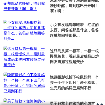
原来不是石头！海豹遭企鹅践
踏秒吓醒，痛到嘴巴开开啊！
啊！啊！
小女孩发现海獭吃着「红红的
东西」问爸爸那是什么，爸爸
超尴尬回答那是...
这只鸟从第一根草，一根一根
慢慢筑巢，看到最后成品出炉
网友震撼过程超美妙
隐藏摄影机拍下松鼠妈妈一个
接一个生下四只可爱小松鼠，
生完后的妈妈已累到不行
男子解救卡住篱笆的小绵羊，