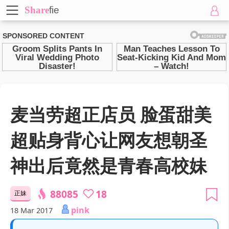
Share
fie
麦当劳超正店员 脸蛋甜美
超贴身背心让网友想朝圣
神出后竟然是青春高校妹
88085
18
正妹
pink
18 Mar 2017