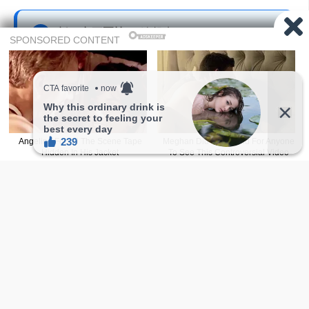
新FB主頁
正妹2.0
追起来！
facebook.com/sharefie.beauty2
Telegram 频道追起来！
大尺度美图只有在Telegram才会出现喔，赶快
加入Telegram 频道吧。
t.me/sharefiebeauty
本网站文章内容若非註明皆由自家编辑撰写，如欲转载，
請附上
文章连结
并注明出处。
图撷取自网络，无意冒犯，如有侵权，侵犯隐私，或本人
不想被报道，请联络我们，将立即删除文章。