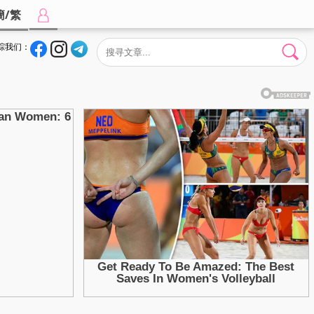
簡/繁
踪我们：