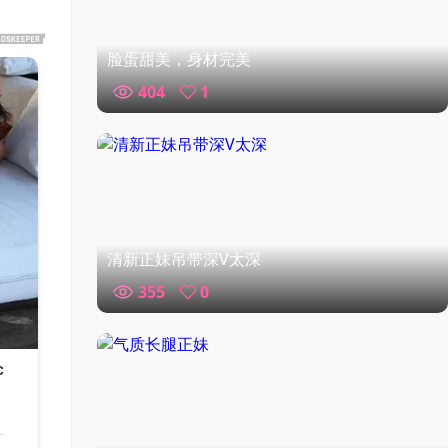
脸蛋甜美，身材完美
404
1
清新正妹吊带深V太深
355
0