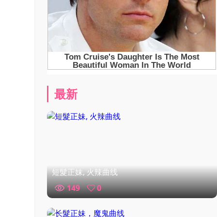
最新
短髮正妹, 火辣曲线
149
0