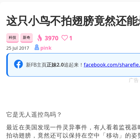
这只小鸟不拍翅膀竟然还能
3970
1
科技
新奇
pink
25 Jul 2017
新FB主頁
正妹2.0
追起来！
facebook.com/sharefie
广告
它是无人遥控鸟吗？
最近在美国发现一件灵异事件，有人看着监视器
拍动翅膀，竟然还可以保持在空中「移动」的姿