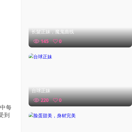
长髮正妹，魔鬼曲线
145
0
台球正妹
220
0
片中每
受到