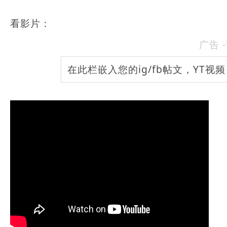
看影片：
广告 
在此栏嵌入您的ig/fb帖文，YT视