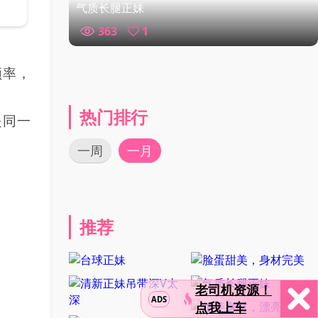
气质长腿正妹
363
1
频率，
热门排行
是同一
一周
一月
推荐
老司机资源！
ADS
点我上车