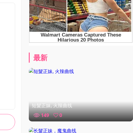
最新
短髮正妹, 火辣曲线
149
0