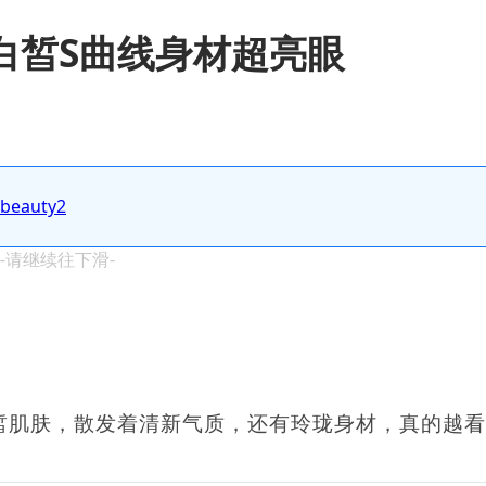
ew白皙S曲线身材超亮眼
.beauty2
 -请继续往下滑-
，白皙肌肤，散发着清新气质，还有玲珑身材，真的越