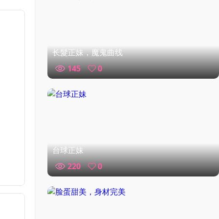
长髮正妹，魔鬼曲线
145
0
台球正妹
220
0