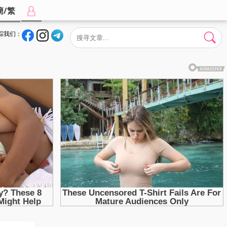
簡/繁
踪我们：