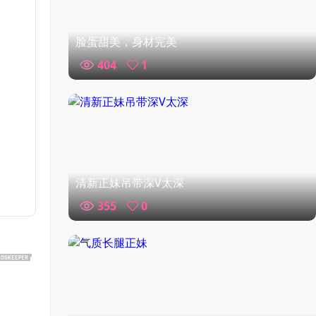
脸蛋甜美，身材完美
404
1
清新正妹吊带深V太深
355
0