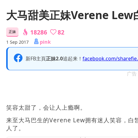
大马甜美正妹Verene L
18286
82
正妹
pink
1 Sep 2017
新FB主頁
正妹2.0
追起来！
facebook.com/sharefie
广告
笑容太甜了，会让人上瘾啊。
来至大马巴生的Verene Lew拥有迷人笑容
人了。