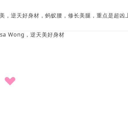
脸蛋甜美，逆天好身材，蚂蚁腰，修长美腿，重点是超凶