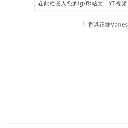
在此栏嵌入您的ig/fb帖文，YT视