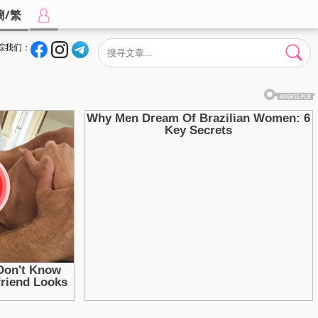
簡/繁
踪我们：