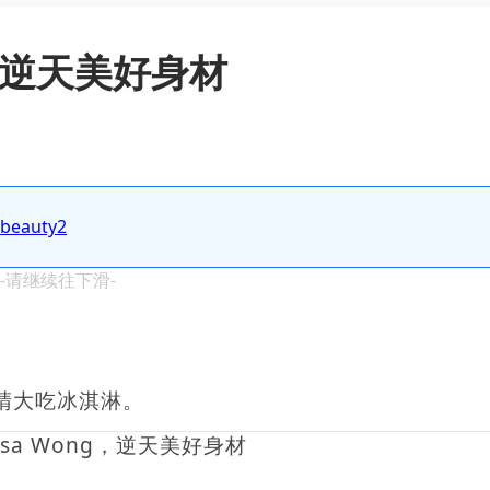
g，逆天美好身材
.beauty2
 -请继续往下滑-
睛大吃冰淇淋。