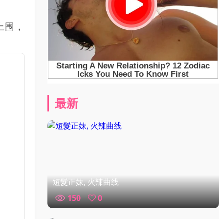
上围，
最新
短髮正妹, 火辣曲线
150
0