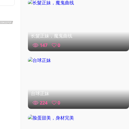
长髮正妹，魔鬼曲线
147
0
台球正妹
224
0