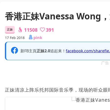
香港正妹Vanessa Won
11508
391
正妹
pink
17 Feb 2018
新FB主頁
正妹2.0
追起来！
facebook.com/sharefie
广告
正妹清凉上阵乐托邦国际音乐季，现场的听众眼