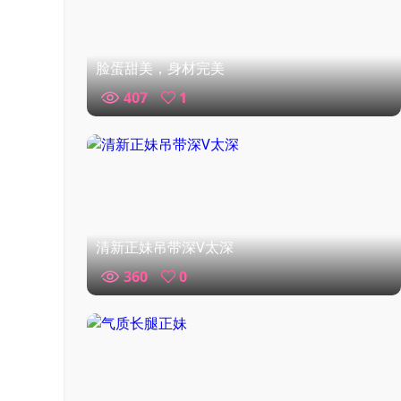
脸蛋甜美，身材完美
407
1
清新正妹吊带深V太深
360
0