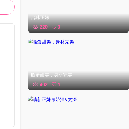
台球正妹
220
0
脸蛋甜美，身材完美
402
1