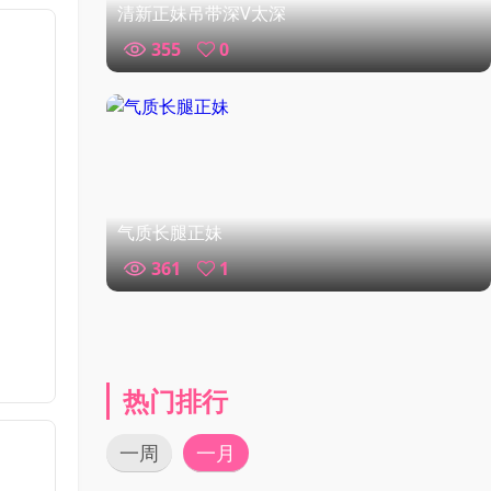
清新正妹吊带深V太深
355
0
气质长腿正妹
361
1
热门排行
一周
一月