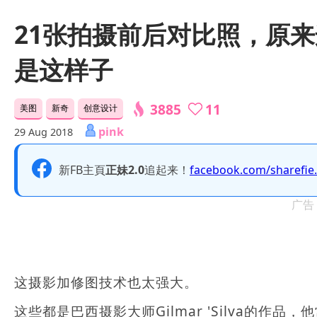
21张拍摄前后对比照，原
是这样子
3885
11
美图
新奇
创意设计
pink
29 Aug 2018
新FB主頁
正妹2.0
追起来！
facebook.com/sharefie
广告
这摄影加修图技术也太强大。
这些都是巴西摄影大师Gilmar 'Silva的作品，他