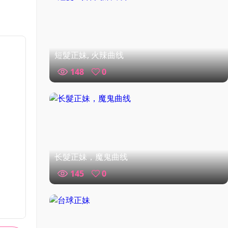
短髮正妹, 火辣曲线
148
0
长髮正妹，魔鬼曲线
145
0