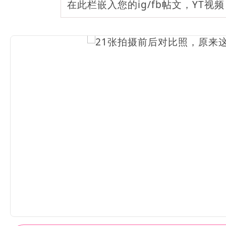
在此栏嵌入您的ig/fb帖文，YT视