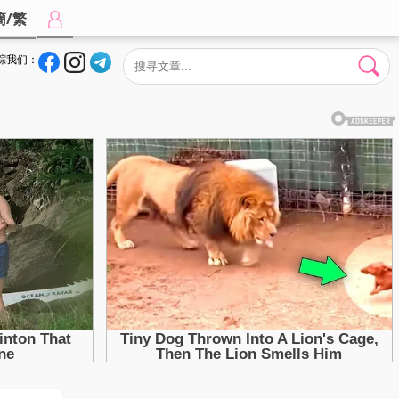
簡/繁
踪我们：