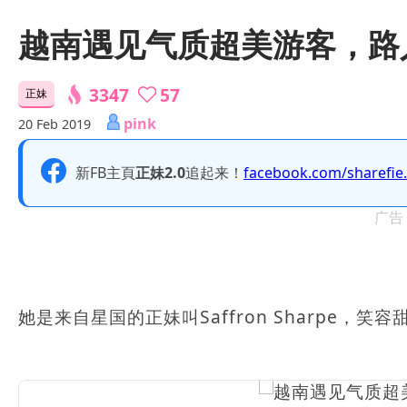
越南遇见气质超美游客，路
3347
57
正妹
pink
20 Feb 2019
新FB主頁
正妹2.0
追起来！
facebook.com/sharefie
广告
她是来自星国的正妹叫Saffron Sharpe，