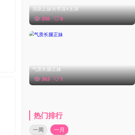
清新正妹吊带深V太深
356
0
气质长腿正妹
363
1
热门排行
一周
一月