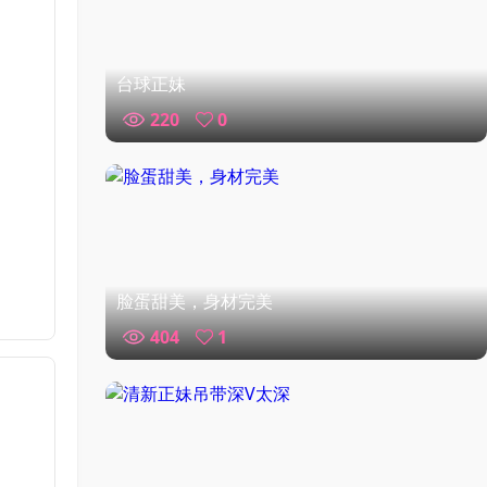
台球正妹
220
0
脸蛋甜美，身材完美
404
1