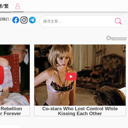
簡/繁
踪我们：