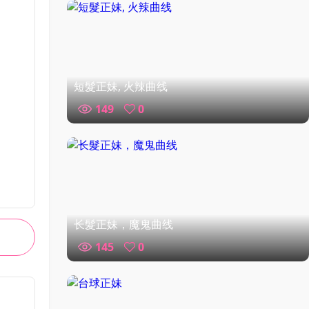
短髮正妹, 火辣曲线
149
0
长髮正妹，魔鬼曲线
145
0