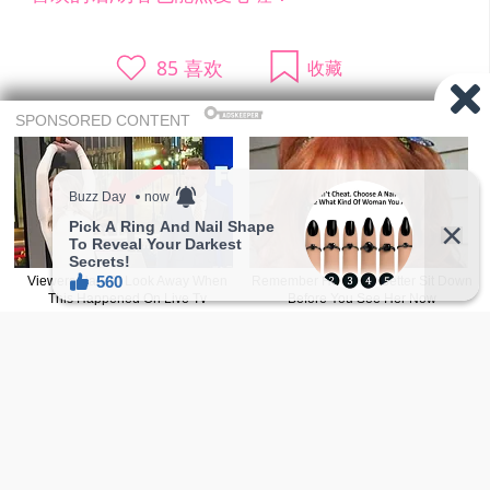
85
喜欢
收藏
温馨提示：往下滑还有更多精选随机正妹，会
让人一直看不停！
有没有发现天天都推「新人正妹」啊！ 每
天花了不少时间与精力去搜索优质正妹，
如果喜欢的话希望大家赞助一下让网站持
点这里赞助
续经营。