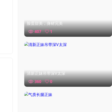
脸蛋甜美，身材完美
407
1
清新正妹吊带深V太深
360
0