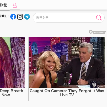
簡/繁
踪我们：