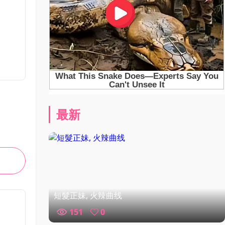
最新
短髮正妹, 火辣曲线
151
0