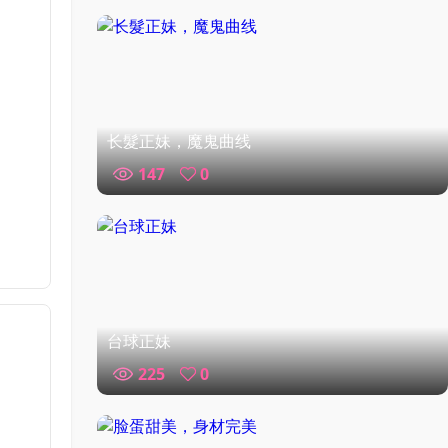
长髮正妹，魔鬼曲线
147
0
台球正妹
225
0