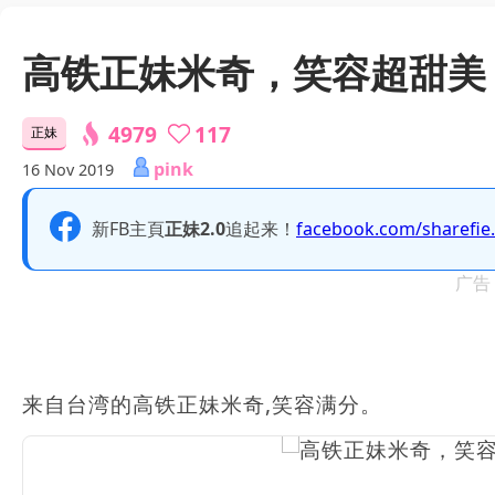
高铁正妹米奇，笑容超甜美
4979
117
正妹
pink
16 Nov 2019
新FB主頁
正妹2.0
追起来！
facebook.com/sharefie
广告
来自台湾的高铁正妹米奇,笑容满分。