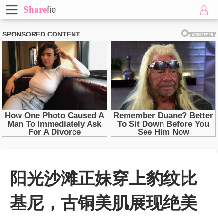
Share
fie
阳光沙滩正妹穿上豹纹比
基尼，古铜美肌展现绝美