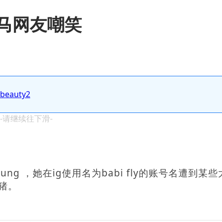
大马网友嘲笑
.beauty2
 -请继续往下滑-
oung ，她在ig使用名为babi fly的账号名遭到某
猪。