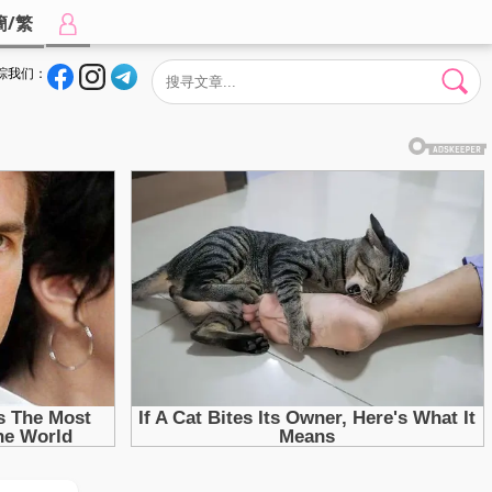
簡/繁
踪我们：