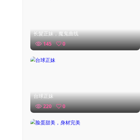
长髮正妹，魔鬼曲线
145
0
台球正妹
220
0