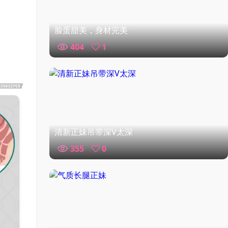
脸蛋甜美，身材完美
404
1
清新正妹吊带深V太深
355
0