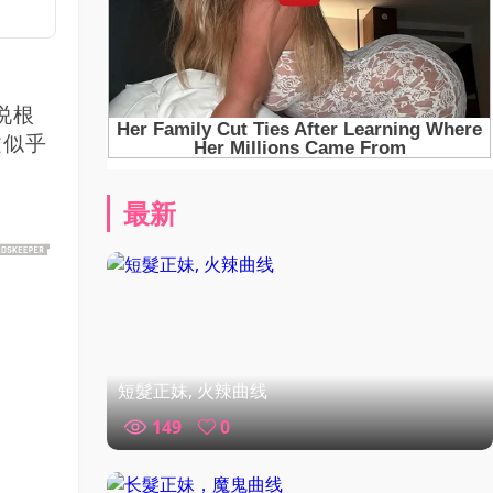
说根
文似乎
最新
短髮正妹, 火辣曲线
149
0