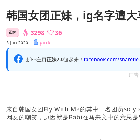
韩国女团正妹，ig名字遭
3298
36
正妹
pink
5 Jun 2020
新FB主頁
正妹2.0
追起来！
facebook.com/sharefie
广告
来自韩国女团Fly With Me的其中一名团员so y
网友的嘲笑，原因就是Babi在马来文中的意思是