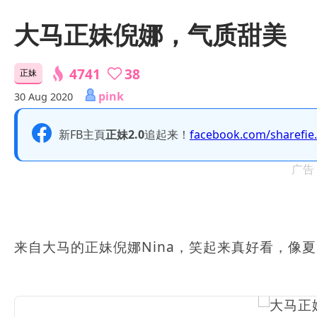
大马正妹倪娜，气质甜美
4741
38
正妹
pink
30 Aug 2020
新FB主頁
正妹2.0
追起来！
facebook.com/sharefie
广告
来自大马的正妹倪娜Nina，笑起来真好看，像夏