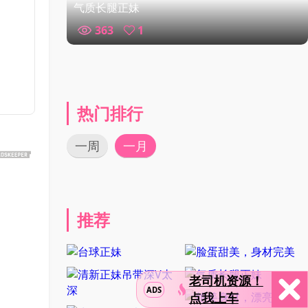
气质长腿正妹
363
1
热门排行
一周
一月
推荐
老司机资源！
ADS
点我上车