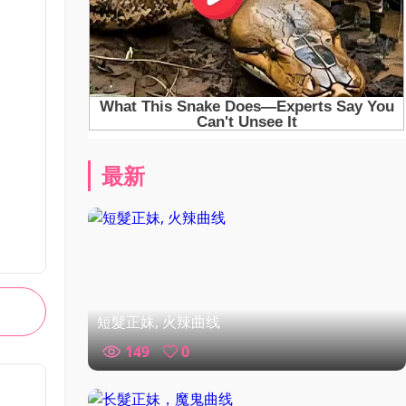
最新
短髮正妹, 火辣曲线
149
0