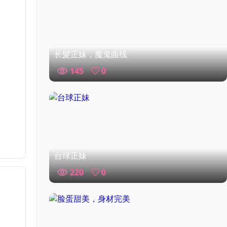
长髮正妹，魔鬼曲线
145
0
台球正妹
220
0