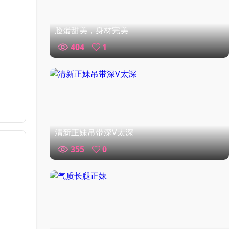
脸蛋甜美，身材完美
404
1
清新正妹吊带深V太深
355
0