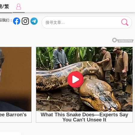
簡/繁
踪我们：