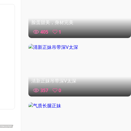
脸蛋甜美，身材完美
405
1
清新正妹吊带深V太深
357
0