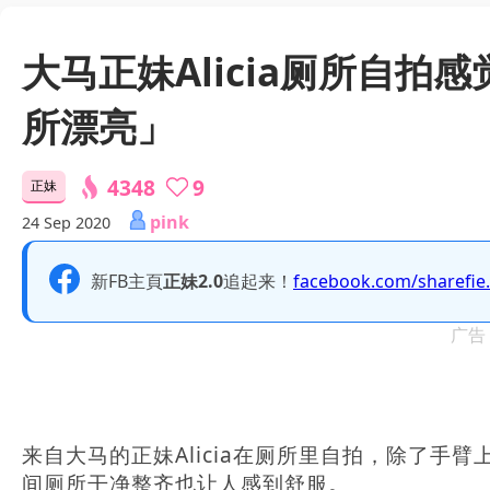
大马正妹Alicia厕所自
所漂亮」
4348
9
正妹
pink
24 Sep 2020
新FB主頁
正妹2.0
追起来！
facebook.com/sharefie
广告
来自大马的正妹Alicia在厕所里自拍，除了
间厕所干净整齐也让人感到舒服。