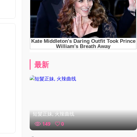
最新
短髮正妹, 火辣曲线
149
0