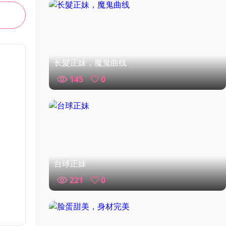
长髮正妹，魔鬼曲线
145
0
台球正妹
221
0