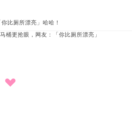
：「你比厕所漂亮」哈哈！