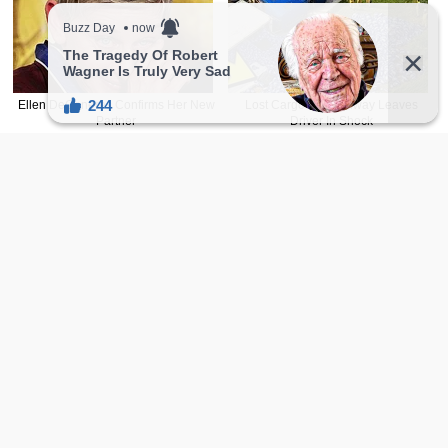
温馨提示：往下滑还有更多精选随机正妹，会
让人一直看不停！
有没有发现天天都推「新人正妹」啊！ 每
天花了不少时间与精力去搜索优质正妹，
如果喜欢的话希望大家赞助一下让网站持
点这里赞助
续经营。
新FB主頁
正妹2.0
追起来！
facebook.com/sharefie.beauty2