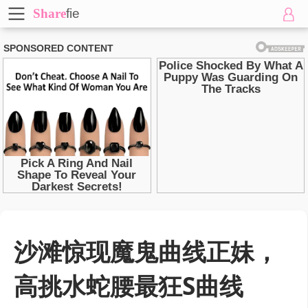
Share
fie
沙滩惊现魔鬼曲线正妹，
高挑水蛇腰最狂S曲线