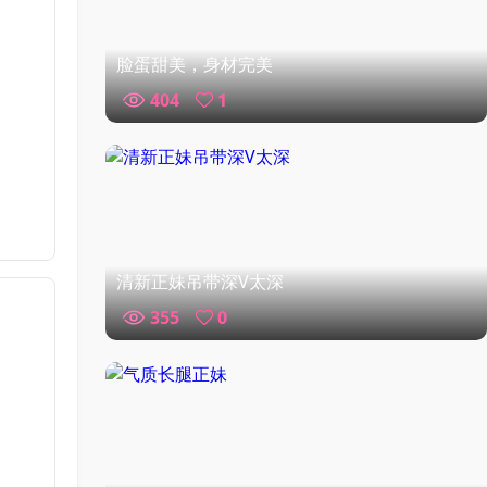
脸蛋甜美，身材完美
404
1
清新正妹吊带深V太深
355
0