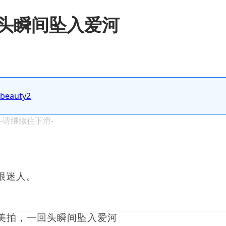
头瞬间坠入爱河
.beauty2
 -请继续往下滑-
很迷人。