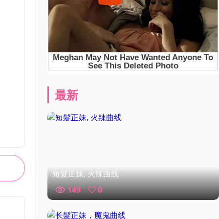
最新
短髮正妹, 火辣曲线
149
0