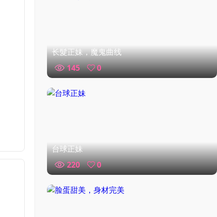
长髮正妹，魔鬼曲线
145
0
台球正妹
220
0