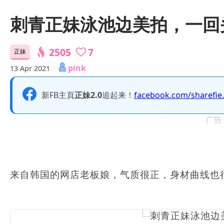
刺青正妹泳池边美拍，一回
2505
7
正妹
pink
13 Apr 2021
新FB主頁
正妹2.0
追起来！
facebook.com/sharefie
广告
来自韩国的网店老板娘，气质很正，身材曲线也