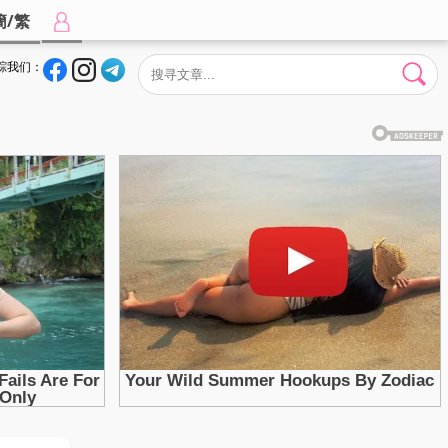
簡/繁
踪我们：