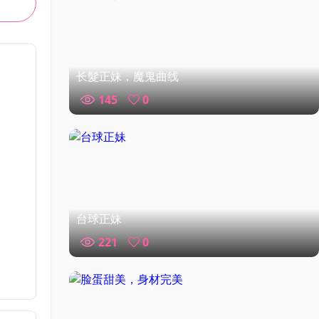
长髮正妹，魔鬼曲线
145
0
台球正妹
221
0