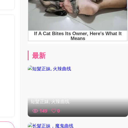
最新
短髮正妹, 火辣曲线
149
0