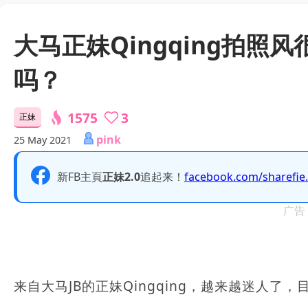
大马正妹Qingqing拍
吗？
1575
3
正妹
pink
25 May 2021
新FB主頁
正妹2.0
追起来！
facebook.com/sharefie
广告
来自大马JB的正妹Qingqing，越来越迷人了，