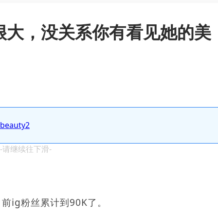
照风很大，没关系你有看见她的美
.beauty2
 -请继续往下滑-
目前ig粉丝累计到90K了。