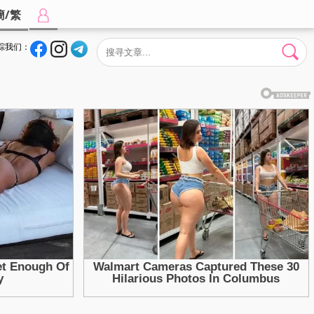
簡/繁
踪我们：