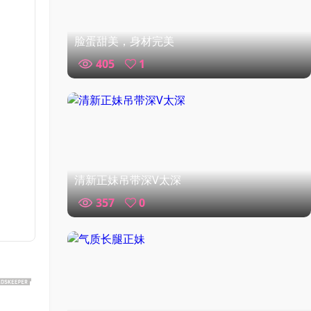
脸蛋甜美，身材完美
405
1
清新正妹吊带深V太深
357
0