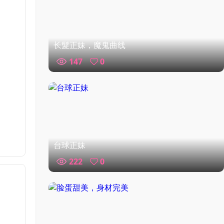
长髮正妹，魔鬼曲线
147
0
台球正妹
222
0