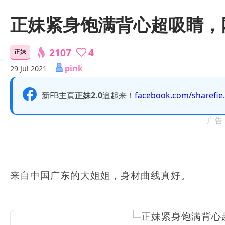
正妹紧身饱满背心超吸睛，
2107
4
正妹
pink
29 Jul 2021
新FB主頁
正妹2.0
追起来！
facebook.com/sharefie
广告
来自中国广东的大姐姐，身材曲线真好。