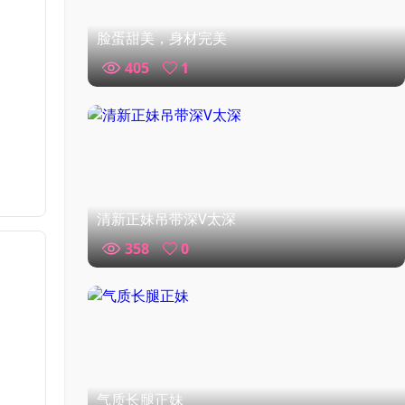
脸蛋甜美，身材完美
405
1
清新正妹吊带深V太深
358
0
气质长腿正妹