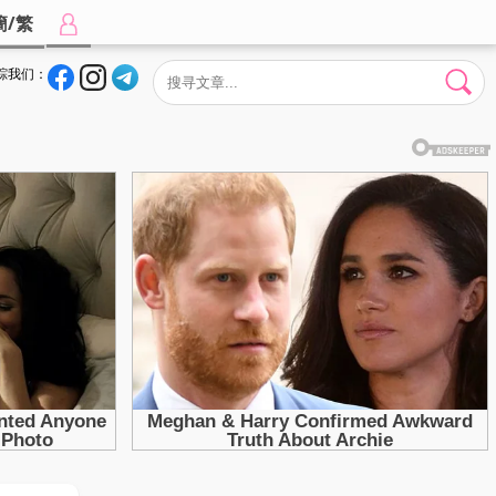
簡/繁
踪我们：