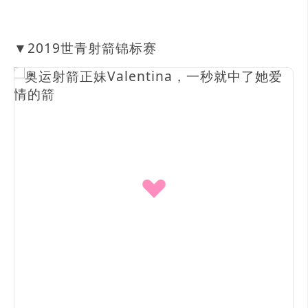
▼2019世青射箭锦标赛