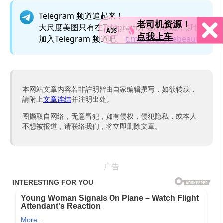
Telegram 频道追起来！
老司机资源！
大尺度美图只有在Telegram才会出现喔，赶快
ADS
点我上车
加入Telegram 频道吧。
t.me/sharefiebeauty
本网站文章内容若非註明皆由自家编辑撰写，如欲转载，
請附上
文章连结
并注明出处。
图撷取自网络，无意冒犯，如有侵权，侵犯隐私，或本人
不想被报道，请联络我们，将立即删除文章。
广告