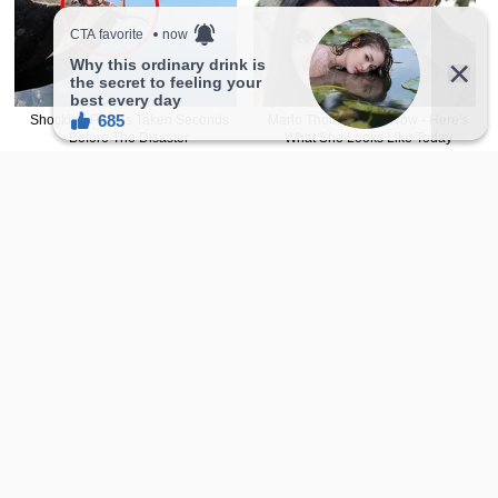
喜欢的话,访客也能点爱心喔！
8
喜欢
收藏