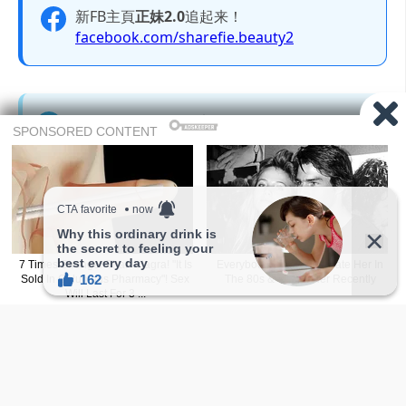
新FB主頁
正妹2.0
追起来！
facebook.com/sharefie.beauty2
Telegram 频道追起来！
大尺度美图只有在Telegram才会出现喔，赶快
加入Telegram 频道吧。
t.me/sharefiebeauty
本网站文章内容若非註明皆由自家编辑撰写，如欲转载，
請附上
文章连结
并注明出处。
图撷取自网络，无意冒犯，如有侵权，侵犯隐私，或本人
不想被报道，请联络我们，将立即删除文章。
广告