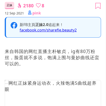
2180
8
正妹
pink
12 Sep 2021
新FB主頁
正妹2.0
追起来！
facebook.com/sharefie.beauty2
来自韩国的网红直播主朴敏贞，ig有80万粉
丝，脸蛋就不多说，饱满上围与曼妙曲线还蛮
可以的。