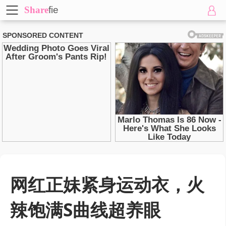
Share
fie
网红正妹紧身运动衣，火
辣饱满S曲线超养眼