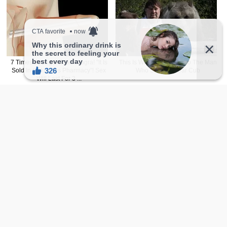
如果喜欢的话希望大家赞助一下让网站持
点这里赞助
续经营。
新FB主頁
正妹2.0
追起来！
facebook.com/sharefie.beauty2
Telegram 频道追起来！
大尺度美图只有在Telegram才会出现喔，赶快
加入Telegram 频道吧。
t.me/sharefiebeauty
本网站文章内容若非註明皆由自家编辑撰写，如欲转载，
請附上
文章连结
并注明出处。