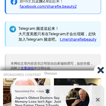
新FB主頁
正妹2.0
追起来！
facebook.com/sharefie.beauty2
Telegram 频道追起来！
大尺度美图只有在Telegram才会出现喔，赶快
加入Telegram 频道吧。
t.me/sharefiebeauty
本网站文章内容若非註明皆由自家编辑撰写，如欲转载，
請附上
文章连结
并注明出处。
图撷取自网络，无意冒犯，如有侵权，侵犯隐私，或本人
不想被报道，请联络我们，将立即删除文章。
广告