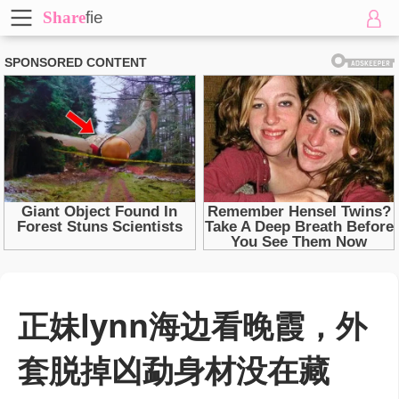
Share
fie
正妹lynn海边看晚霞，外
套脱掉凶勐身材没在藏