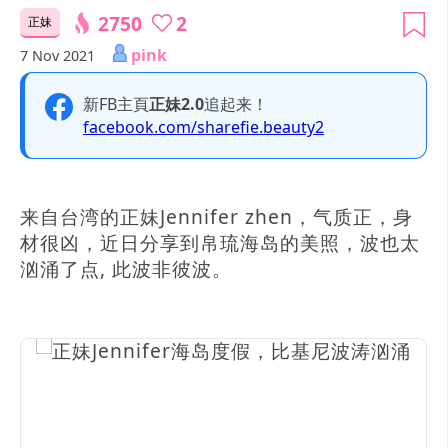
2750
2
正妹
pink
7 Nov 2021
新FB主頁
正妹2.0
追起来！
facebook.com/sharefie.beauty2
来自台湾的正妹Jennifer zhen，气质正，身
材很凶，近日分享到帛琉海岛的美照，波也太
汹涌了点, 此波非彼波。