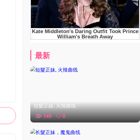
最新
短髮正妹, 火辣曲线
149
0