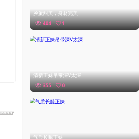
脸蛋甜美，身材完美
404
1
清新正妹吊带深V太深
355
0
气质长腿正妹