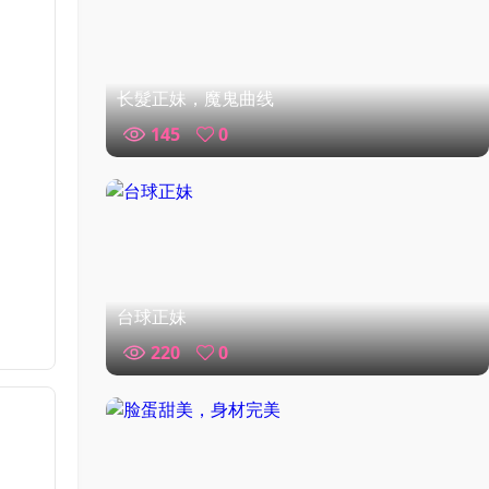
长髮正妹，魔鬼曲线
145
0
台球正妹
220
0