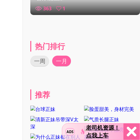
363
1
热门排行
一周
一月
推荐
老司机资源！
ADS
点我上车