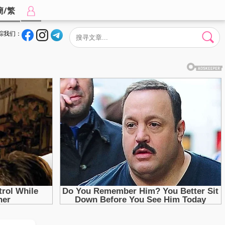
簡/繁
踪我们：