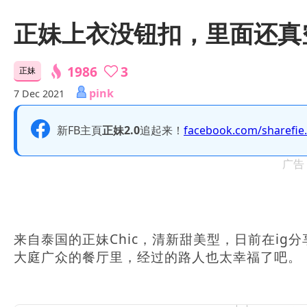
正妹上衣没钮扣，里面还真
1986
3
正妹
pink
7 Dec 2021
新FB主頁
正妹2.0
追起来！
facebook.com/sharefie
广告
来自泰国的正妹Chic，清新甜美型，日前在ig分
大庭广众的餐厅里，经过的路人也太幸福了吧。