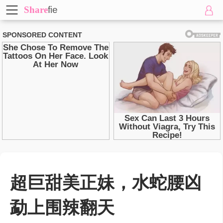
Share
fie
超巨甜美正妹，水蛇腰凶
勐上围辣翻天