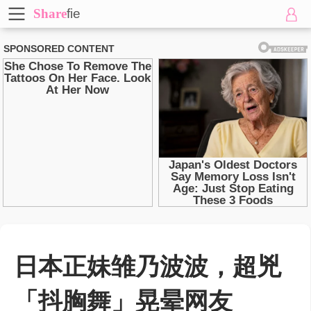
Share
fie
日本正妹雏乃波波，超兇
「抖胸舞」晃晕网友