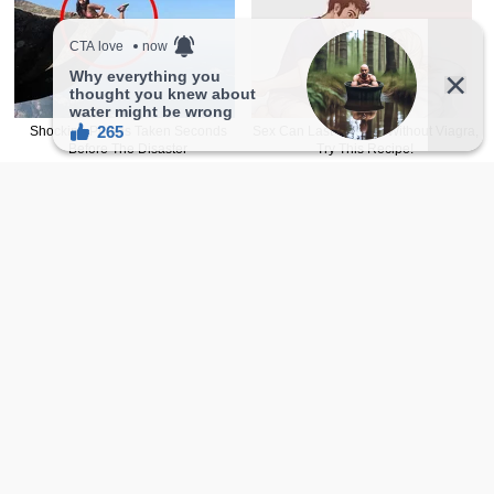
点这里赞助
续经营。
新FB主頁
正妹2.0
追起来！
facebook.com/sharefie.beauty2
Telegram 频道追起来！
大尺度美图只有在Telegram才会出现喔，赶快
加入Telegram 频道吧。
t.me/sharefiebeauty
本网站文章内容若非註明皆由自家编辑撰写，如欲转载，
請附上
文章连结
并注明出处。