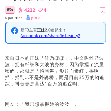
4232
4
正妹
pink
6 Jan 2022
新FB主頁
正妹2.0
追起来！
facebook.com/sharefie.beauty2
来自日本的正妹「雏乃ぽぽ」，中文叫雏乃波
波，拥有纤细和大波的身材，因为掌握了流量
密码，那就是「抖胸舞」影片而爆红，摇啊
摇，摇到...不是外婆桥，而是目前35万的ig追
踪，抖音更是高达1百万的追踪啊。
网友：「我只想掌握她的波波」。