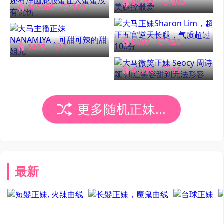
98711
215
105366
110
8097
128
1493
1
48798
11
更多随机正妹...
最新