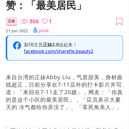
赞：「最美居民」
866
1
正妹
pink
21 Jun 2022
新FB主頁
正妹2.0
追起来！
facebook.com/sharefie.beauty2
来自台湾的正妹Abby Liu，气质甜美，身材曲
线超正，日前分享在7-11店外的打卡影片并写
道：「来回在7-11走了20趟」，网友：「你真
的是这个小区的最美居民」，「店员表示大夏
天的 冷气都给你弄没了」、「零死角美人」。