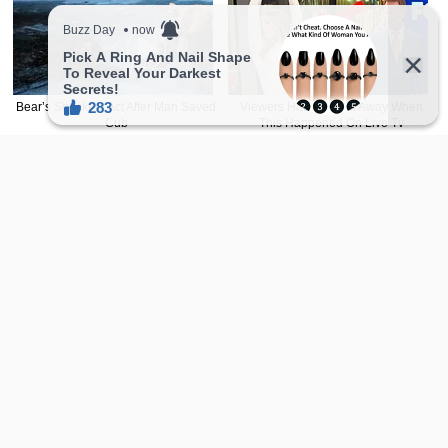
广告 -请继续往下滑-
喜欢的话,访客也能点爱心喔！
0
喜欢
收藏
温馨提示：往下滑还有更多精选随机正妹，会
让人一直看不停！