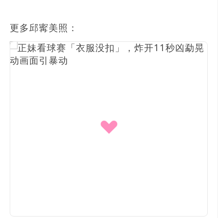
更多邱寗美照：