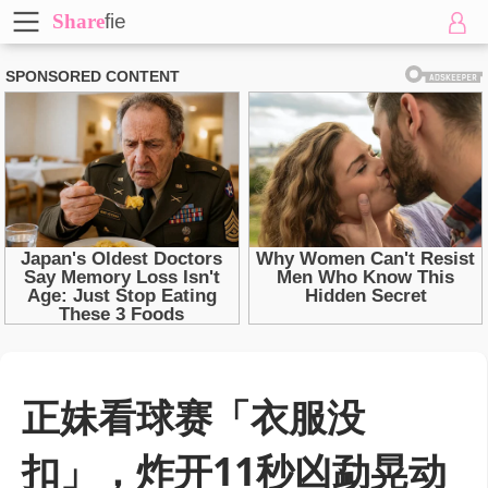
Share
fie
正妹看球赛「衣服没
扣」，炸开11秒凶勐晃动