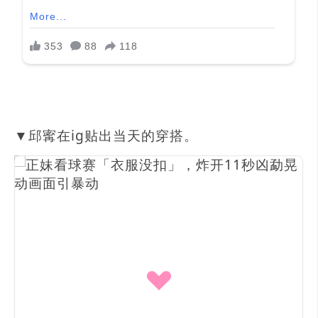
▼邱寗在ig贴出当天的穿搭。