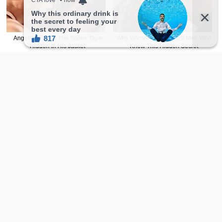
温馨提示：往下滑还有更多精选随机正妹，会
让人一直看不停！
有没有发现天天都推「新人正妹」啊！ 每
天花了不少时间与精力去搜索优质正妹，
如果喜欢的话希望大家赞助一下让网站持
点这里赞助
续经营。
新FB主頁
正妹2.0
追起来！
facebook.com/sharefie.beauty2
Telegram 频道追起来！