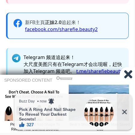
新FB主頁
正妹2.0
追起来！
facebook.com/sharefie.beauty2
Telegram 频道追起来！
大尺度美图只有在Telegram才会出现喔，赶快
加入Telegram 频道吧。
t.me/sharefiebeauty
本网站文章内容若非註明皆由自家编辑撰写，如欲转载，
請附上
文章连结
并注明出处。
图撷取自网络，无意冒犯，如有侵权，侵犯隐私，或本人
不想被报道，请联络我们，将立即删除文章。