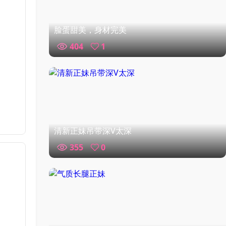
脸蛋甜美，身材完美
404
1
清新正妹吊带深V太深
355
0