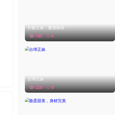
长髮正妹，魔鬼曲线
145
0
台球正妹
220
0