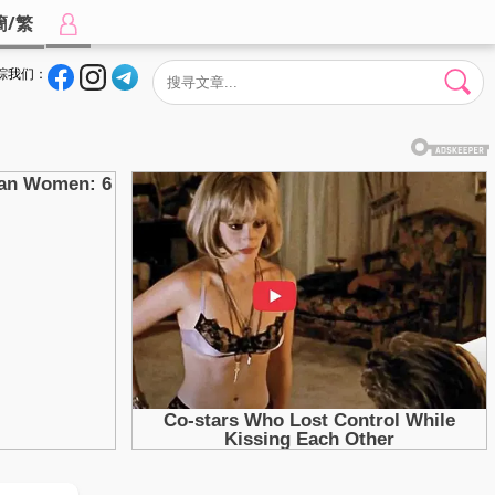
簡/繁
踪我们：