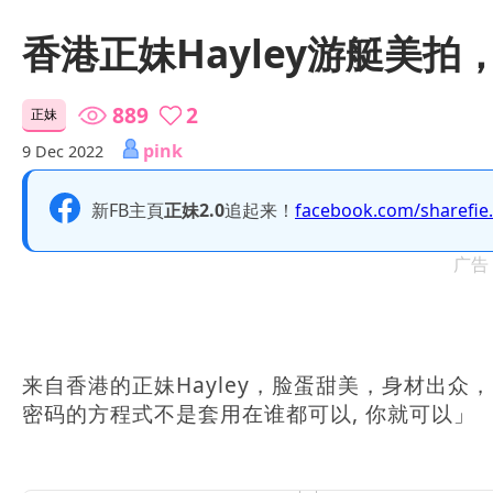
香港正妹Hayley游艇美
889
2
正妹
pink
9 Dec 2022
新FB主頁
正妹2.0
追起来！
facebook.com/sharefie
广告
来自香港的正妹Hayley，脸蛋甜美，身材出众
密码的方程式不是套用在谁都可以, 你就可以」