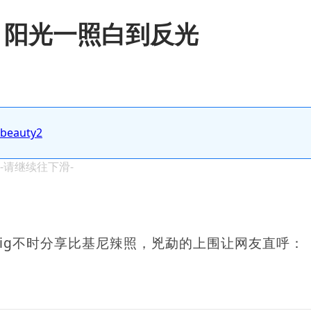
拍，阳光一照白到反光
.beauty2
 -请继续往下滑-
，ig不时分享比基尼辣照，兇勐的上围让网友直呼：