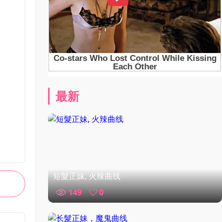
最新
短髮正妹, 火辣曲线
149
0