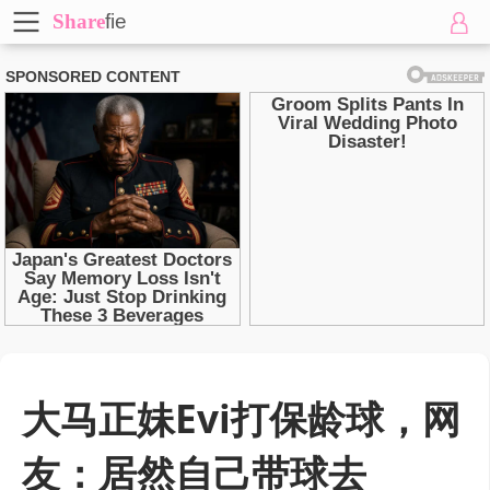
Share
fie
大马正妹Evi打保龄球，网
友：居然自己带球去