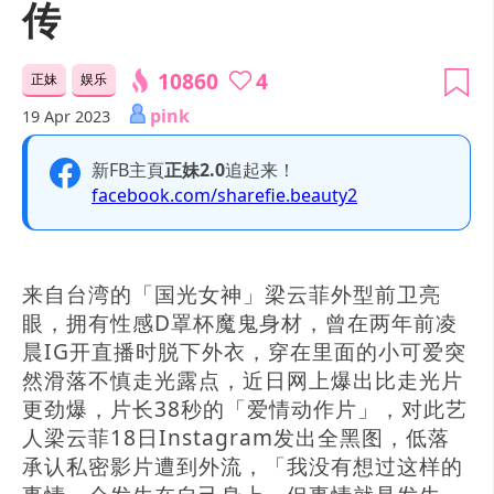
传
10860
4
正妹
娱乐
pink
19 Apr 2023
新FB主頁
正妹2.0
追起来！
facebook.com/sharefie.beauty2
来自台湾的「国光女神」梁云菲外型前卫亮
眼，拥有性感D罩杯魔鬼身材，曾在两年前凌
晨IG开直播时脱下外衣，穿在里面的小可爱突
然滑落不慎走光露点，近日网上爆出比走光片
更劲爆，片长38秒的「爱情动作片」，对此艺
人梁云菲18日Instagram发出全黑图，低落
承认私密影片遭到外流，「我没有想过这样的