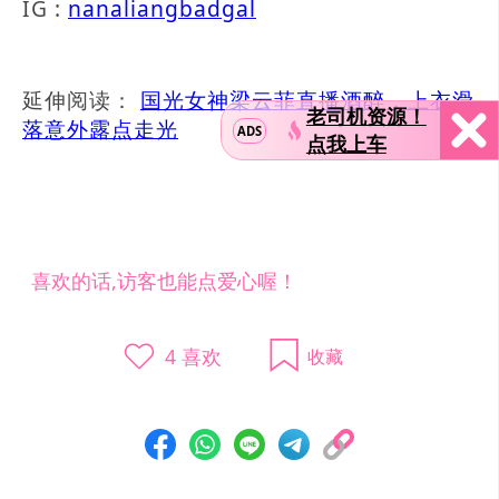
IG :
nanaliangbadgal
延伸阅读：
国光女神梁云菲直播酒醉，上衣滑
老司机资源！
落意外露点走光
ADS
点我上车
喜欢的话,访客也能点爱心喔！
4
喜欢
收藏