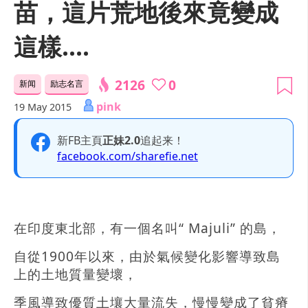
苗，這片荒地後來竟變成
這樣....
2126
0
新闻
励志名言
pink
19 May 2015
新FB主頁
正妹2.0
追起来！
facebook.com/sharefie.net
在印度東北部，有一個名叫“ Majuli” 的島，
自從1900年以來，由於氣候變化影響導致島
上的土地質量變壞，
季風導致優質土壤大量流失，慢慢變成了貧瘠