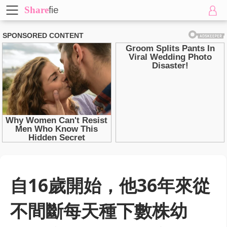
Share
fie
自16歲開始，他36年來從
不間斷每天種下數株幼