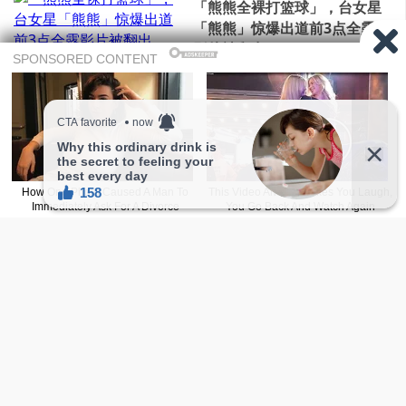
「熊熊全裸打篮球」，台女星
「熊熊」惊爆出道前3点全露
影片被翻出
台女游客长滩岛只穿「绳子」
出门震惊网络，无码照流出，
网：干脆不要穿
最新