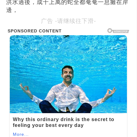
洪水過後，成千上萬的蛇全都奄奄一息癱在岸
邊，
广告 -请继续往下滑-